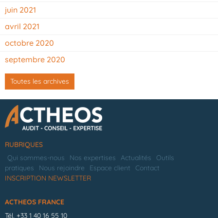
juin 2021
avril 2021
octobre 2020
septembre 2020
Toutes les archives
RUBRIQUES
Qui sommes-nous
Nos expertises
Actualités
Outils
pratiques
Nous rejoindre
Espace client
Contact
INSCRIPTION NEWSLETTER
ACTHEOS FRANCE
Tél.
+33 1 40 16 55 10