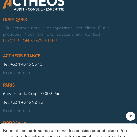
RUBRIQUES
Qui sommes-nous
Nos expertises
Actualités
Outils
pratiques
Nous rejoindre
Espace client
Contact
INSCRIPTION NEWSLETTER
ACTHEOS FRANCE
Tél.
+33 1 40 16 55 10
Nous contacter
PARIS
6 avenue du Coq - 75009 Paris
Tél.
+33 1 40 16 92 93
Nous contacter
BORDEAUX
Nous et nos partenaires utilisons des cookies pour stocker et/ou
3 rue Pierre et Marie Curie - 33520 Bruges
accéder à des informations sur votre terminal. Le traitement de