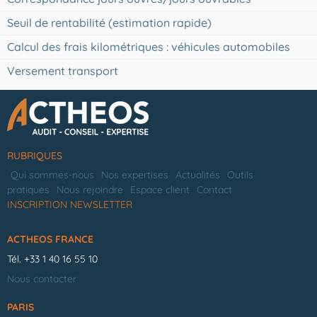
Seuil de rentabilité (estimation rapide)
Calcul des frais kilométriques : véhicules automobiles
Versement transport
RUBRIQUES
Qui sommes-nous
Nos expertises
Actualités
Outils
pratiques
Nous rejoindre
Espace client
Contact
INSCRIPTION NEWSLETTER
ACTHEOS FRANCE
Tél.
+33 1 40 16 55 10
Nous contacter
PARIS