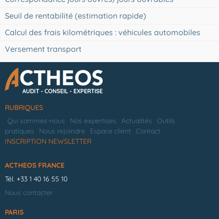
Seuil de rentabilité (estimation rapide)
Calcul des frais kilométriques : véhicules automobiles
Versement transport
RUBRIQUES
Qui sommes-nous
Nos expertises
Actualités
Outils
pratiques
Nous rejoindre
Espace client
Contact
INSCRIPTION NEWSLETTER
ACTHEOS FRANCE
Tél.
+33 1 40 16 55 10
Nous contacter
PARIS