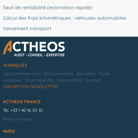
Seuil de rentabilité (estimation rapide)
Calcul des frais kilométriques : véhicules automobiles
Versement transport
RUBRIQUES
Qui sommes-nous
Nos expertises
Actualités
Outils
pratiques
Nous rejoindre
Espace client
Contact
INSCRIPTION NEWSLETTER
ACTHEOS FRANCE
Tél.
+33 1 40 16 55 10
Nous contacter
PARIS