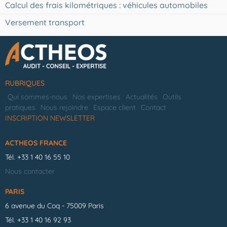
Calcul des frais kilométriques : véhicules automobiles
Versement transport
RUBRIQUES
Qui sommes-nous
Nos expertises
Actualités
Outils
pratiques
Nous rejoindre
Espace client
Contact
INSCRIPTION NEWSLETTER
ACTHEOS FRANCE
Tél.
+33 1 40 16 55 10
Nous contacter
PARIS
6 avenue du Coq - 75009 Paris
Tél.
+33 1 40 16 92 93