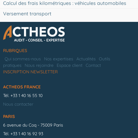
Calcul des frais kilométriques : véhicules automobiles
Versement transport
RUBRIQUES
Qui sommes-nous
Nos expertises
Actualités
Outils
pratiques
Nous rejoindre
Espace client
Contact
INSCRIPTION NEWSLETTER
ACTHEOS FRANCE
Tél.
+33 1 40 16 55 10
Nous contacter
PARIS
6 avenue du Coq - 75009 Paris
Tél.
+33 1 40 16 92 93