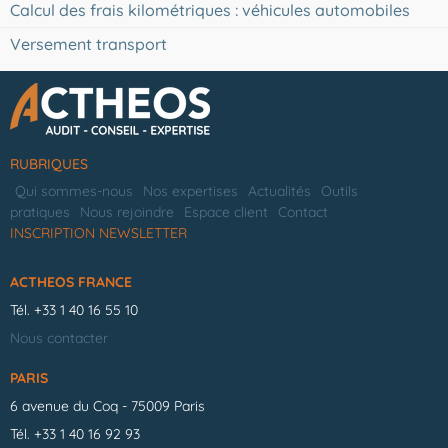
Calcul des frais kilométriques : véhicules automobiles
Versement transport
RUBRIQUES
Qui sommes-nous
Nos expertises
Actualités
Outils
pratiques
Nous rejoindre
Espace client
Contact
INSCRIPTION NEWSLETTER
ACTHEOS FRANCE
Tél.
+33 1 40 16 55 10
Nous contacter
PARIS
6 avenue du Coq - 75009 Paris
Tél.
+33 1 40 16 92 93