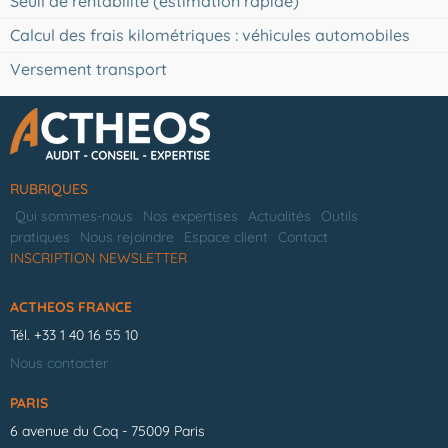
Seuil de rentabilité (estimation rapide)
Calcul des frais kilométriques : véhicules automobiles
Versement transport
RUBRIQUES
Qui sommes-nous
Nos expertises
Actualités
Outils
pratiques
Nous rejoindre
Espace client
Contact
INSCRIPTION NEWSLETTER
ACTHEOS FRANCE
Tél.
+33 1 40 16 55 10
Nous contacter
PARIS
6 avenue du Coq - 75009 Paris