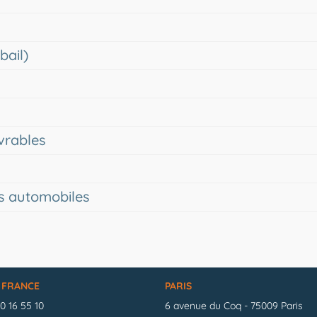
bail)
vrables
es automobiles
 FRANCE
PARIS
40 16 55 10
6 avenue du Coq - 75009 Paris