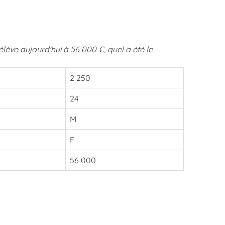
lève aujourd'hui à 56 000 €, quel a été le
2 250
24
M
F
56 000