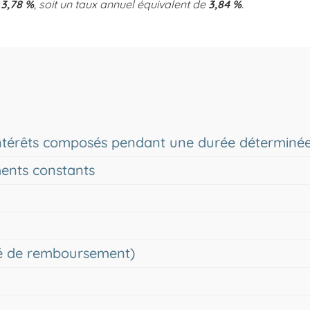
e
3,78 %
, soit un taux annuel équivalent de
3,84 %
.
 intérêts composés pendant une durée déterminé
ments constants
ité de remboursement)