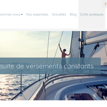
F
sommes-nous
Nos expertises
Actualités
Blog
Outils pratiques
suite de versements constants