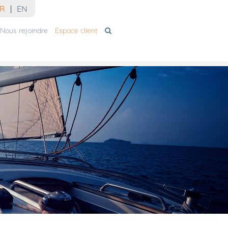
R
|
EN
Nous rejoindre
Espace client