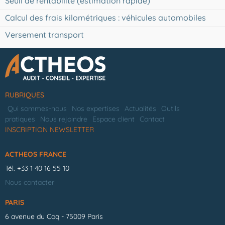
Seuil de rentabilité (estimation rapide)
Calcul des frais kilométriques : véhicules automobiles
Versement transport
RUBRIQUES
Qui sommes-nous
Nos expertises
Actualités
Outils
pratiques
Nous rejoindre
Espace client
Contact
INSCRIPTION NEWSLETTER
ACTHEOS FRANCE
Tél.
+33 1 40 16 55 10
Nous contacter
PARIS
6 avenue du Coq - 75009 Paris